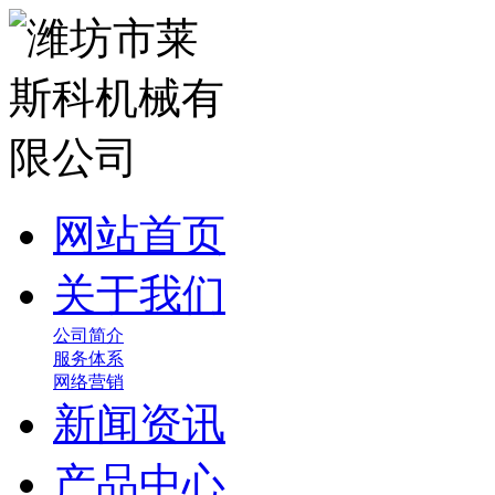
网站首页
关于我们
公司简介
服务体系
网络营销
新闻资讯
产品中心