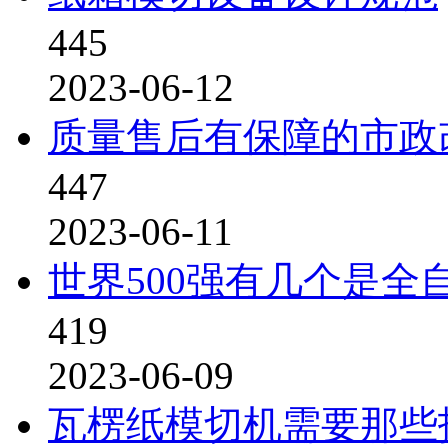
445
2023-06-12
质量售后有保障的市政
447
2023-06-11
世界500强有几个是全
419
2023-06-09
瓦楞纸模切机需要那些