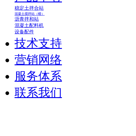
稳定土拌合站
混凝土搅拌站（楼）
沥青拌和站
混凝土配料机
设备配件
技术支持
营销网络
服务体系
联系我们