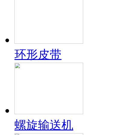
环形皮带
螺旋输送机