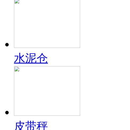
水泥仓
皮带秤