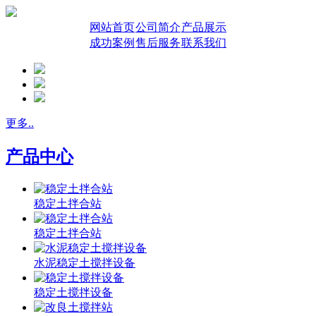
网站首页
公司简介
产品展示
成功案例
售后服务
联系我们
更多..
产品中心
稳定土拌合站
稳定土拌合站
水泥稳定土搅拌设备
稳定土搅拌设备