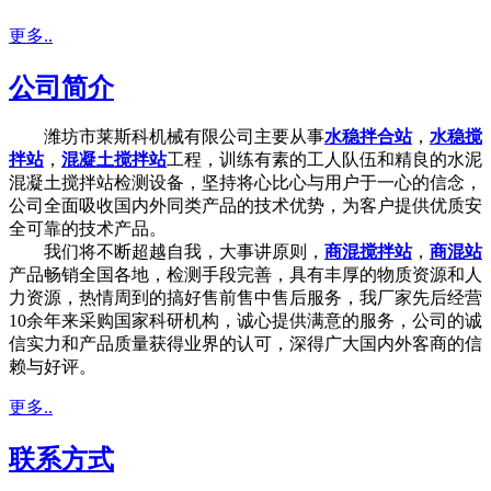
更多..
公司简介
潍坊市莱斯科机械有限公司主要从事
水稳拌合站
，
水稳搅
拌站
，
混凝土搅拌站
工程，训练有素的工人队伍和精良的水泥
混凝土搅拌站检测设备，坚持将心比心与用户于一心的信念，
公司全面吸收国内外同类产品的技术优势，为客户提供优质安
全可靠的技术产品。
我们将不断超越自我，大事讲原则，
商混搅拌站
，
商混站
产品畅销全国各地，检测手段完善，具有丰厚的物质资源和人
力资源，热情周到的搞好售前售中售后服务，我厂家先后经营
10余年来采购国家科研机构，诚心提供满意的服务，公司的诚
信实力和产品质量获得业界的认可，深得广大国内外客商的信
赖与好评。
更多..
联系方式