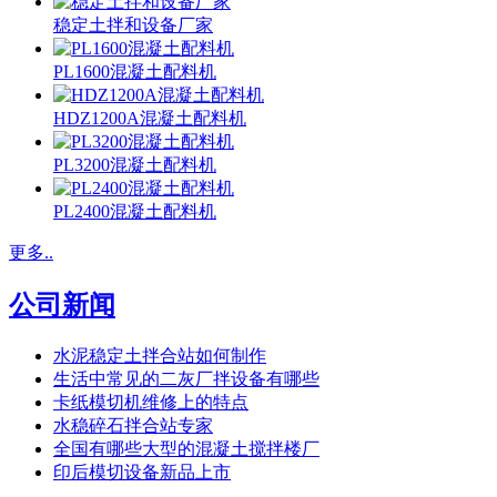
稳定土拌和设备厂家
PL1600混凝土配料机
HDZ1200A混凝土配料机
PL3200混凝土配料机
PL2400混凝土配料机
更多..
公司新闻
水泥稳定土拌合站如何制作
生活中常见的二灰厂拌设备有哪些
卡纸模切机维修上的特点
水稳碎石拌合站专家
全国有哪些大型的混凝土搅拌楼厂
印后模切设备新品上市