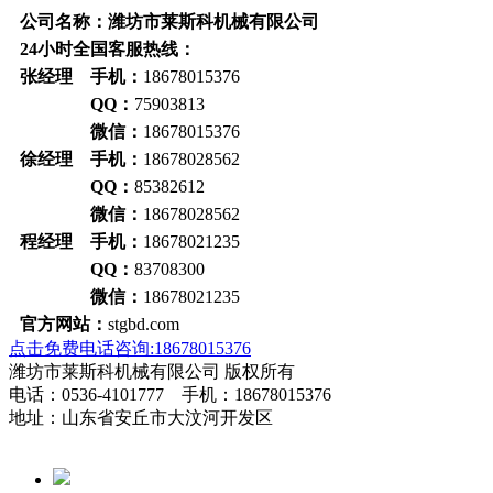
公司名称：潍坊市莱斯科机械有限公司
24小时全国客服热线：
张经理 手机：
18678015376
QQ：
75903813
微信：
18678015376
徐经理 手机：
18678028562
QQ：
85382612
微信：
18678028562
程经理 手机：
18678021235
QQ：
83708300
微信：
18678021235
官方网站：
stgbd.com
点击免费电话咨询:18678015376
潍坊市莱斯科机械有限公司 版权所有
电话：0536-4101777 手机：18678015376
地址：山东省安丘市大汶河开发区