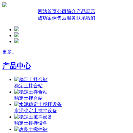
网站首页
公司简介
产品展示
成功案例
售后服务
联系我们
更多..
产品中心
稳定土拌合站
稳定土拌合站
水泥稳定土搅拌设备
稳定土搅拌设备