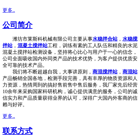
更多..
公司简介
潍坊市莱斯科机械有限公司主要从事
水稳拌合站
，
水稳搅
拌站
，
混凝土搅拌站
工程，训练有素的工人队伍和精良的水泥
混凝土搅拌站检测设备，坚持将心比心与用户于一心的信念，
公司全面吸收国内外同类产品的技术优势，为客户提供优质安
全可靠的技术产品。
我们将不断超越自我，大事讲原则，
商混搅拌站
，
商混站
产品畅销全国各地，检测手段完善，具有丰厚的物质资源和人
力资源，热情周到的搞好售前售中售后服务，我厂家先后经营
10余年来采购国家科研机构，诚心提供满意的服务，公司的诚
信实力和产品质量获得业界的认可，深得广大国内外客商的信
赖与好评。
更多..
联系方式