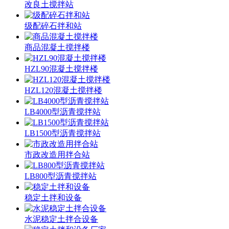
改良土搅拌站
级配碎石拌和站
商品混凝土搅拌楼
HZL90混凝土搅拌楼
HZL120混凝土搅拌楼
LB4000型沥青搅拌站
LB1500型沥青搅拌站
市政改造用拌合站
LB800型沥青搅拌站
稳定土拌和设备
水泥稳定土拌合设备