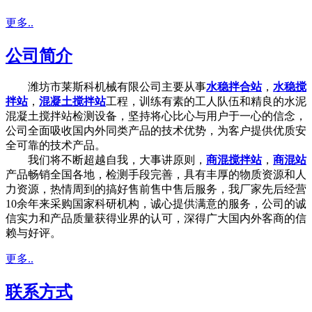
更多..
公司简介
潍坊市莱斯科机械有限公司主要从事
水稳拌合站
，
水稳搅
拌站
，
混凝土搅拌站
工程，训练有素的工人队伍和精良的水泥
混凝土搅拌站检测设备，坚持将心比心与用户于一心的信念，
公司全面吸收国内外同类产品的技术优势，为客户提供优质安
全可靠的技术产品。
我们将不断超越自我，大事讲原则，
商混搅拌站
，
商混站
产品畅销全国各地，检测手段完善，具有丰厚的物质资源和人
力资源，热情周到的搞好售前售中售后服务，我厂家先后经营
10余年来采购国家科研机构，诚心提供满意的服务，公司的诚
信实力和产品质量获得业界的认可，深得广大国内外客商的信
赖与好评。
更多..
联系方式