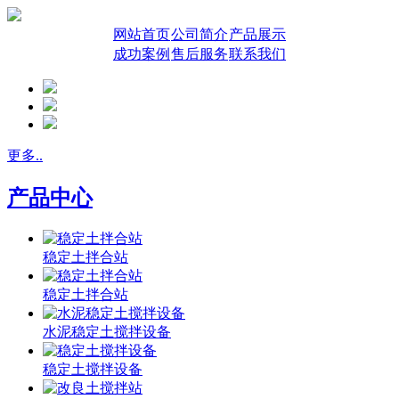
网站首页
公司简介
产品展示
成功案例
售后服务
联系我们
更多..
产品中心
稳定土拌合站
稳定土拌合站
水泥稳定土搅拌设备
稳定土搅拌设备