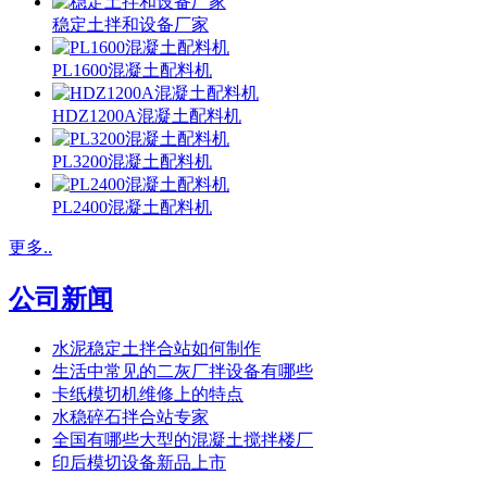
稳定土拌和设备厂家
PL1600混凝土配料机
HDZ1200A混凝土配料机
PL3200混凝土配料机
PL2400混凝土配料机
更多..
公司新闻
水泥稳定土拌合站如何制作
生活中常见的二灰厂拌设备有哪些
卡纸模切机维修上的特点
水稳碎石拌合站专家
全国有哪些大型的混凝土搅拌楼厂
印后模切设备新品上市