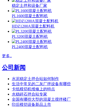
稳定土拌和设备厂家
PL1600混凝土配料机
HDZ1200A混凝土配料机
PL3200混凝土配料机
PL2400混凝土配料机
更多..
公司新闻
水泥稳定土拌合站如何制作
生活中常见的二灰厂拌设备有哪些
卡纸模切机维修上的特点
水稳碎石拌合站专家
全国有哪些大型的混凝土搅拌楼厂
印后模切设备新品上市