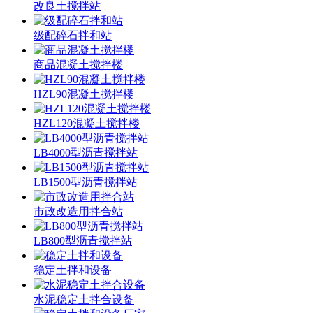
改良土搅拌站
级配碎石拌和站
商品混凝土搅拌楼
HZL90混凝土搅拌楼
HZL120混凝土搅拌楼
LB4000型沥青搅拌站
LB1500型沥青搅拌站
市政改造用拌合站
LB800型沥青搅拌站
稳定土拌和设备
水泥稳定土拌合设备