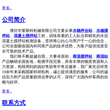
更多..
公司简介
潍坊市莱斯科机械有限公司主要从事
水稳拌合站
，
水稳搅
拌站
，
混凝土搅拌站
工程，训练有素的工人队伍和精良的水泥
混凝土搅拌站检测设备，坚持将心比心与用户于一心的信念，
公司全面吸收国内外同类产品的技术优势，为客户提供优质安
全可靠的技术产品。
我们将不断超越自我，大事讲原则，
商混搅拌站
，
商混站
产品畅销全国各地，检测手段完善，具有丰厚的物质资源和人
力资源，热情周到的搞好售前售中售后服务，我厂家先后经营
10余年来采购国家科研机构，诚心提供满意的服务，公司的诚
信实力和产品质量获得业界的认可，深得广大国内外客商的信
赖与好评。
更多..
联系方式