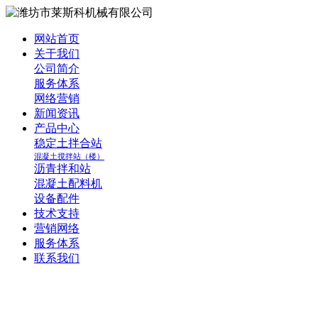
网站首页
关于我们
公司简介
服务体系
网络营销
新闻资讯
产品中心
稳定土拌合站
混凝土搅拌站（楼）
沥青拌和站
混凝土配料机
设备配件
技术支持
营销网络
服务体系
联系我们