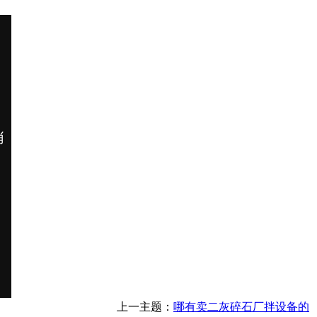
上一主题：
哪有卖二灰碎石厂拌设备的