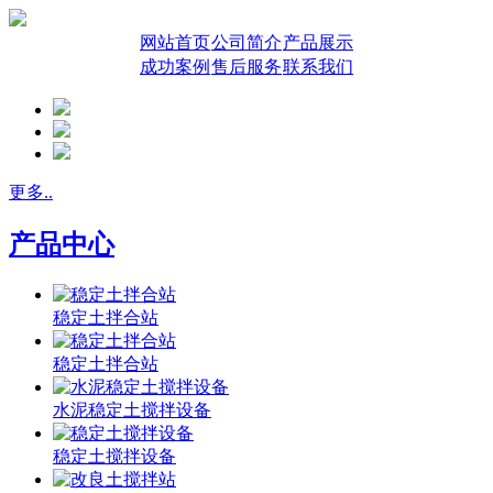
网站首页
公司简介
产品展示
成功案例
售后服务
联系我们
更多..
产品中心
稳定土拌合站
稳定土拌合站
水泥稳定土搅拌设备
稳定土搅拌设备