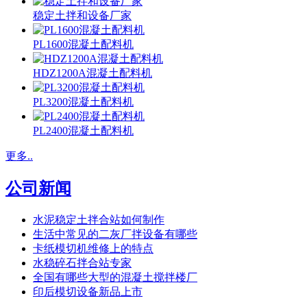
稳定土拌和设备厂家
PL1600混凝土配料机
HDZ1200A混凝土配料机
PL3200混凝土配料机
PL2400混凝土配料机
更多..
公司新闻
水泥稳定土拌合站如何制作
生活中常见的二灰厂拌设备有哪些
卡纸模切机维修上的特点
水稳碎石拌合站专家
全国有哪些大型的混凝土搅拌楼厂
印后模切设备新品上市